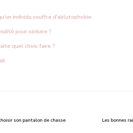
u’un individu souffre d’ablutophobie
idité pour séduire ?
ite quel choix faire ?
il
hoisir son pantalon de chasse
Les bonnes ra