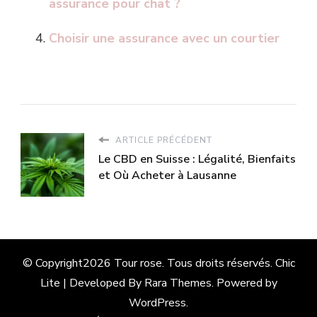
assurance pour chat ?
Choisir une assurance avec un courtier
ARTICLE PRÉCÉDENT
Le CBD en Suisse : Légalité, Bienfaits
et Où Acheter à Lausanne
© Copyright2026
Tour rose
. Tous droits réservés. Chic
Lite | Developed By
Rara Themes
. Powered by
WordPress
.