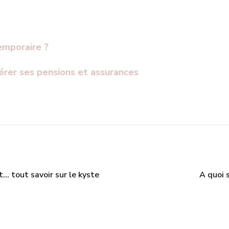
emporaire ?
gérer ses pensions et assurances
t… tout savoir sur le kyste
A quoi 