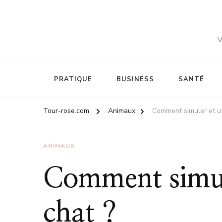
V
PRATIQUE
BUSINESS
SANTÉ
Tour-rose.com
Animaux
Comment simuler et ut
ANIMAUX
Comment simule
chat ?