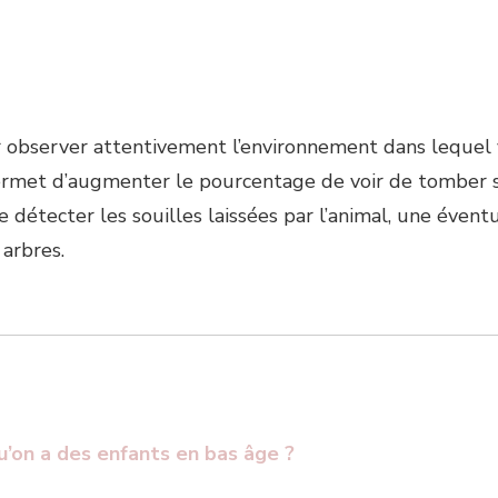
voir observer attentivement l’environnement dans lequel
 permet d’augmenter le pourcentage de voir de tomber su
étecter les souilles laissées par l’animal, une éventue
 arbres.
u’on a des enfants en bas âge ?