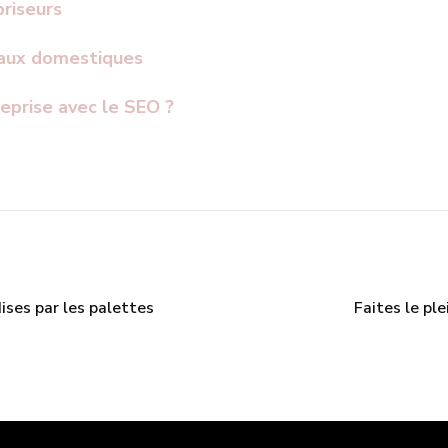
priseurs
maux domestiques
prise avec le SEO ?
ises par les palettes
Faites le pl