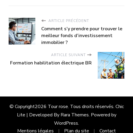
ARTICLE PRÉCÉDENT
Comment s’y prendre pour trouver le
meilleur fonds d’investissement
immobilier ?
ARTICLE SUIVANT
Formation habilitation électrique BR
© Copyright2026
Tour rose
. Tous droits réservés. Chic
Lite | Developed By
Rara Themes
. Powered by
WordPress
.
Mentions légales
Plan du site
Contact