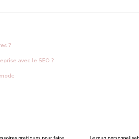
res ?
prise avec le SEO ?
a mode
ssoires pratiques pour faire
Le mug personnalisabl