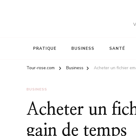
V
PRATIQUE
BUSINESS
SANTÉ
Tour-rose.com
Business
Acheter un fichier em
BUSINESS
Acheter un fic
gain de temps